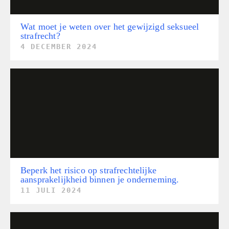
Wat moet je weten over het gewijzigd seksueel
strafrecht?
4 DECEMBER 2024
Beperk het risico op strafrechtelijke
aansprakelijkheid binnen je onderneming.
11 JULI 2024