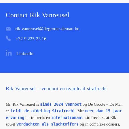
Contact Rik Vanreusel
rik.vanreusel@degroote-deman.be
+32 9 225 23 16
LinkedIn
Rik Vanreusel – vennoot en teamlead strafrecht
sinds 2024 vennoot
Mr. Rik Vanreusel is
bij De Groote – De Man
leidt de afdeling Strafrecht
meer dan 15 jaar
en
. Met
ervaring
internationaal
in strafrecht en
strafrecht staat Rik
verdachten als slachtoffers
zowel
bij in complexe dossiers,