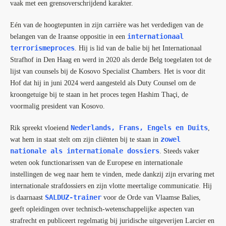
vaak met een grensoverschrijdend karakter.
Eén van de hoogtepunten in zijn carrière was het verdedigen van de
internationaal
belangen van de Iraanse oppositie in een
terrorismeproces
. Hij is lid van de balie bij het Internationaal
Strafhof in Den Haag en werd in 2020 als derde Belg toegelaten tot de
lijst van counsels bij de Kosovo Specialist Chambers. Het is voor dit
Hof dat hij in juni 2024 werd aangesteld als Duty Counsel om de
kroongetuige bij te staan in het proces tegen Hashim Thaçi, de
voormalig president van Kosovo.
Nederlands,
Frans, Engels en Duits
Rik spreekt vloeiend
,
zowel
wat hem in staat stelt om zijn cliënten bij te staan in
nationale als internationale dossiers
. Steeds vaker
weten ook functionarissen van de Europese en internationale
instellingen de weg naar hem te vinden, mede dankzij zijn ervaring met
internationale strafdossiers en zijn vlotte meertalige communicatie. Hij
SALDUZ-trainer
is daarnaast
voor de Orde van Vlaamse Balies,
geeft opleidingen over technisch-wetenschappelijke aspecten van
strafrecht en publiceert regelmatig bij juridische uitgeverijen Larcier en